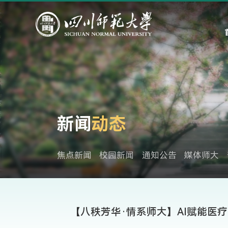
新闻
动态
焦点新闻
校园新闻
通知公告
媒体师大
【八秩芳华·情系师大】AI赋能医