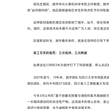
研究生期间，姚宇师从计算机科学学院王玲教授。姚
他“如何做科研”。她总能根据每位学生的特点给予针对性
这种因材施教的理念深深影响了姚宇。如今，他在培
向。彼时，这些技术尚未像今天这样广为人知，但正是这
回望那段时光，姚宇最庆幸的，就是在导师的引导下
医工交叉的拓荒：三次选择，三次跨越
如果说在川师的3年为姚宇打下了科研根基，那么此后
2007年至今，19年来，姚宇团队与四川大学华西
联合团队，依托中科院STS项目、四川省人工智能重大专
今年3月公布的“基于前瞻式预警与调控的围术期麻醉
一长期深度协同的标志性产物。这项技术的核心目标，是
险进行提前预警，并为麻醉医生提供决策支持。