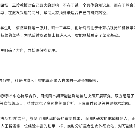
宇回忆，王玲教授对自己最大的影响，不在于某一个具体的知识点，而在于教会
指导，在激发兴趣的同时，帮助大家找到最适合自己的研究路径。
养学生时，依然坚持这一原则。硕士三年里，他始终专注于计算机视觉和机器学
份持续的坚持，为他后续攻读博士和进入人工智能领域奠定了坚实基础。
早早明确了方向，并始终保持专注。
的19年，则是他将人工智能真正带入临床的一段长期探索。
医院麻醉手术中心持续合作，围绕围术期智能监测与辅助决策开展研究。双方组建了
项等省部级项目，持续攻克了多药物剂量分析、不良事件预测等关键技术难题。
方法及系统”专利，凝聚了团队现阶段的重要成果。而团队研发的麻醉机器人，
让人工智能像一位经验丰富的助手一样，实时分析患者生命体征变化，对可能出