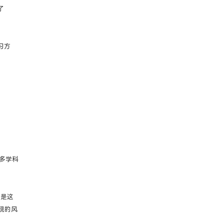
了
习方
多学科
正是这
现的风