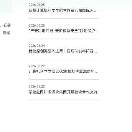
2026.06.25
我校计算机科学学院主办第八届国际人工智能技术大会（AITC 2026）圆满落幕
发、在各
2026.06.25
“严守耕地红线·守护粮食安全”耕地保护主题宣讲活动在我校举行
。愿这
2026.06.24
我校原创舞蹈入选第十四届“桃李杯”四川优秀作品展演
2026.06.22
计算机科学学院2002级校友毕业20周年同学会圆满举行
2026.06.22
学校赴四川省酒业集团开展校企合作交流