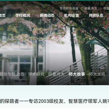
党务校务信箱
旧版首页
信
首页
学校概况
新闻动态
机构设置
师资队伍
部处学院动态
学术研究
印象师大
师大故事
师大文苑
疗的探路者——专访2003级校友、智慧医疗领军人姚