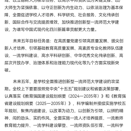
线、以立德树人为根本任务、以高水平师资队伍为关键支撑、以广
大师生为坚强依靠、以守正创新为内生动力、以依法治理为基本保
障，全面促进学校人才培养、科学研究、社会服务、文化传承创
新、国际合作与交流提质增效，加快推进创新型一流师范大学建
设，为谱写中国式现代化四川新篇章贡献更大力量。
未来五年目标任务是：在高质量党建引领高质量发展、拔尖创
新人才培养、引领基础教育高质量发展、高素质专业化教师队伍建
设、一流学科建设、高水平科研创新、中华优秀文化传承创新、高
层次开放办学、治理体系和治理能力现代化等九个方面实现新突
破。
未来五年，是学校全面推进创新型一流师范大学建设的攻坚
期。全校上下要要按照党中央“十五五”规划建议和省委决策部署，
认真落实《教育强国建设规划纲要（2024—2035年）》和《教育强
省建设规划纲要（2025—2035年）》，科学编制并接续实施学校五
年规划，聚焦内涵建设，以改革为动力，以创新为引领，以拼的精
神、闯的劲头、实的作风，全面实施一流人才培养提质、一流教师
教育能力提升、一流学科建设攀登、一流师资队伍引育、一流科学