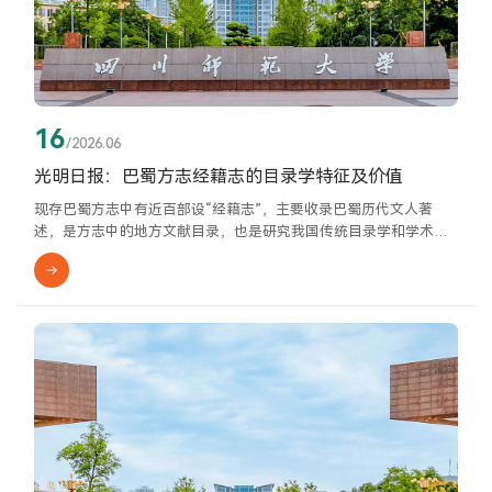
16
/2026.06
光明日报：巴蜀方志经籍志的目录学特征及价值
现存巴蜀方志中有近百部设“经籍志”，主要收录巴蜀历代文人著
述，是方志中的地方文献目录，也是研究我国传统目录学和学术史
的重要资料。对巴蜀方志经籍志的目录学特征及价值作出考察研
究，是一个有助于传承中华优秀传统文化的学术课题。多样化的编
修方式巴蜀方志经籍志主要使用了因袭与辑录两种编修方式。其
一，因袭。同一地方的经籍志，编修时间在前的视为旧志、在后的
视为新志，因袭指新志编修时以旧志为基础，抄录旧志内容，并增
减书目。...