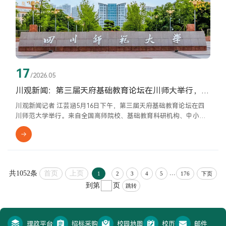
17
/2026.05
川观新闻：第三届天府基础教育论坛在川师大举行，专家共话提升县域教育质量
川观新闻记者 江芸涵5月16日下午，第三届天府基础教育论坛在四
川师范大学举行。来自全国高师院校、基础教育科研机构、中小
学、幼儿园等的近200名代表齐聚一堂，共谋如何提高县域教育质
量。天津师范大学副校长纪德奎教授以《农村教育的县域化转型与
质量提升》为题作主旨报告。他谈到，县域农村教育质量提升意味
着乡村教育正在从“兜底式”的生存逻辑，转向“品质化”的发展逻
辑，这是一项系统工程，需要政策、资源和行动在县域范围内的协
...
共1052条
首页
上页
1
2
3
4
5
176
下页
同推进。...
到第
页
跳转
理政平台
招标采购
校园地图
校历
邮件