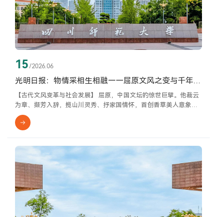
15
/2026.06
光明日报：物情采相生相融——屈原文风之变与千年流响
【古代文风变革与社会发展】 屈原，中国文坛的惊世巨擘。他裁云
为章、撷芳入辞，揽山川灵秀、抒家国情怀，首创香草美人意象。
他以灵活参差的句式、抑扬顿挫的语言、奇幻瑰丽的想象，将一己
之情升华为家国之思，织就惊才绝艳的楚辞，与《诗经》共同铸成
中国文学的“诗骚”传统。诡谲绮丽、邈远幽深、灵动飘逸的文风，
正是他将物、情、采相生相融于文学创作的综合呈现。这种独特的
文学风貌，卓然高标，“衣被”百代，深刻影响着后世文人的精神品
格与审美意趣。...