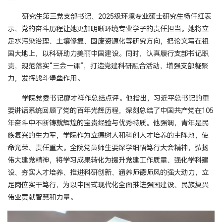
研究生第三党支部书记、2025级环境专业硕士研究生杨仟红表
示，党的奋斗历程让她更加明晰环境专业学子的责任担当。她将立
足水污染治理、土壤修复、固废资源化等研究方向，把论文写在祖
国大地上，以科研助力美丽中国建设。同时，认真履行支部书记职
责，规范落实“三会一课”，打造党建科研融合活动，增强支部凝聚
力，发挥战斗堡垒作用。
学院党委书记廖才祥作总结点评。他指出，习近平总书记的重
要讲话系统回顾了党的百年光辉历程，深刻总结了中国共产党在105
年奋斗中不断铸就辉煌的宝贵经验与优秀特质。他强调，青年是民
族复兴的生力军，学院作为立德树人和科创人才培养的主阵地，使
命光荣、责任重大。全院党员师生要深学细悟笃行大会精神，弘扬
伟大建党精神，将学习成果转化为提升党建工作质量、强化学科建
设、夯实人才培养、推进科研创新、涵养师德师风的强大动力，立
足岗位实干笃行，为以中国式现代化全面推进强国建设、民族复兴
伟业贡献智慧和力量。