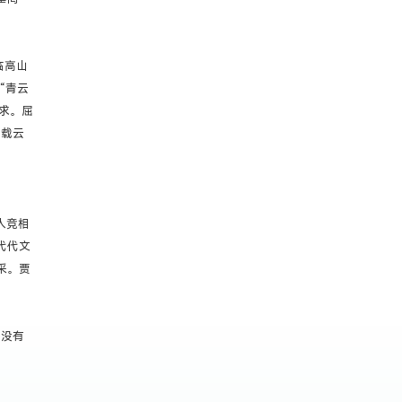
临高山
“青云
追求。屈
，载云
人竞相
代代文
采。贾
，没有