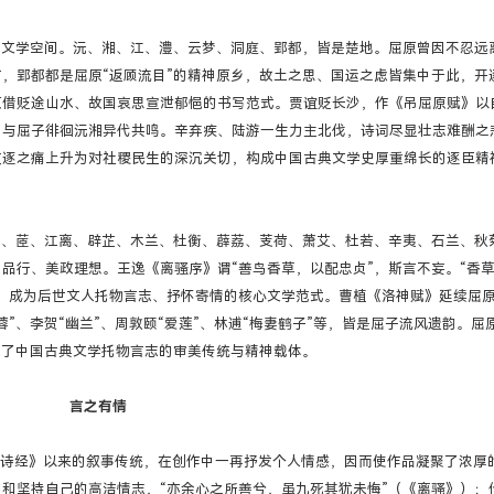
构文学空间。沅、湘、江、澧、云梦、洞庭、郢都，皆是楚地。屈原曾因不忍远
，郢都都是屈原“返顾流目”的精神原乡，故土之思、国运之虑皆集中于此，开
原借贬途山水、故国哀思宣泄郁悒的书写范式。贾谊贬长沙，作《吊屈原赋》以
，与屈子徘徊沅湘异代共鸣。辛弃疾、陆游一生力主北伐，诗词尽显壮志难酬之
放逐之痛上升为对社稷民生的深沉关切，构成中国古典文学史厚重绵长的逐臣精
蕙、茝、江离、辟芷、木兰、杜衡、薜荔、芰荷、萧艾、杜若、辛夷、石兰、秋
品行、美政理想。王逸《离骚序》谓“善鸟香草，以配忠贞”，斯言不妄。“香
，成为后世文人托物言志、抒怀寄情的核心文学范式。曹植《洛神赋》延续屈
”、李贺“幽兰”、周敦颐“爱莲”、林逋“梅妻鹤子”等，皆是屈子流风遗韵。屈
定了中国古典文学托物言志的审美传统与精神载体。
言之有情
《诗经》以来的叙事传统，在创作中一再抒发个人情感，因而使作品凝聚了浓厚
和坚持自己的高洁情志，“亦余心之所善兮，虽九死其犹未悔”（《离骚》）；