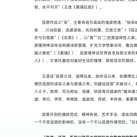
极，永不刊灭”（王逸《离骚后叙》）。
屈原作品之“采”，主要表现为语言的瑰姿艳逸，“惊采
些……川谷径复，流潺湲些。光风转蕙，汜崇兰些”（《招
衣兮白霓裳”（《东君》），以“青”“白”二色营造神性之
原擅用神话传说构建诗歌意境，扩充文学想象空间，鲁迅曾
旗之委蛇”（《离骚》），屈原借神话世界追求自我主体的
人》），又寄托着他对美好生活的憧憬、君明臣忠的期待
王逸说“屈原之词，诚博远矣。自终没以来，名儒博达
模仿屈原的语言之美与意境之奇。刘勰说屈原“衣被词人，
人士子。枚乘、司马相如、扬雄、班固等汉赋家的“铺采摛
谊、李白、李贺、李商隐、温庭筠、苏轼、辛弃疾、姜夔等
屈原开创的骚体范式、精神传统、艺术手法、语言风格
一个不受屈原的影响的，没有一个不以屈原作模范的。”在