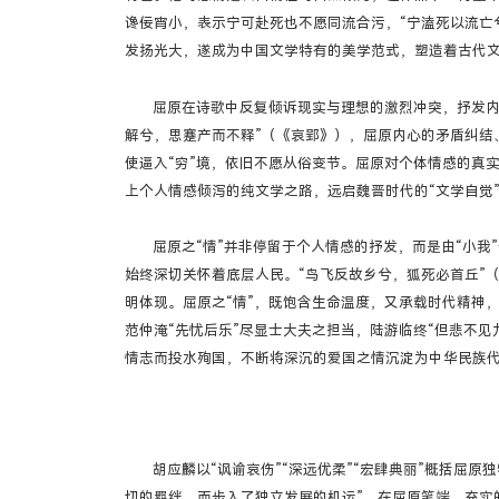
谗佞宵小，表示宁可赴死也不愿同流合污，“宁溘死以流亡
发扬光大，遂成为中国文学特有的美学范式，塑造着古代
屈原在诗歌中反复倾诉现实与理想的激烈冲突，抒发内
解兮，思蹇产而不释”（《哀郢》），屈原内心的矛盾纠结
使逼入“穷”境，依旧不愿从俗变节。屈原对个体情感的真实
上个人情感倾泻的纯文学之路，远启魏晋时代的“文学自觉
屈原之“情”并非停留于个人情感的抒发，而是由“小我
始终深切关怀着底层人民。“鸟飞反故乡兮，狐死必首丘”
明体现。屈原之“情”，既饱含生命温度，又承载时代精神
范仲淹“先忧后乐”尽显士大夫之担当，陆游临终“但悲不见
情志而投水殉国，不断将深沉的爱国之情沉淀为中华民族
胡应麟以“讽谕哀伤”“深远优柔”“宏肆典丽”概括屈
切的羁绊，而步入了独立发展的机运”。在屈原笔端，充实