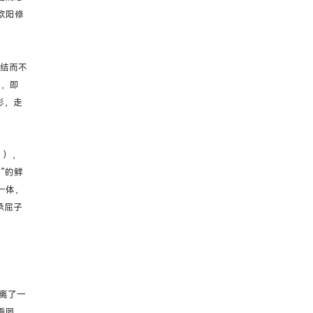
欧阳修
絓结而不
），即
彩，走
》），
”的鲜
一体，
承屈子
脱离了一
垂罔