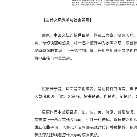
【古代文风变革与社会发展】
屈原，中国文坛的惊世巨擘。他裁云为章、撷芳入辞
言、奇幻瑰丽的想象，将一己之情升华为家国之思，织就惊
灵动飘逸的文风，正是他将物、情、采相生相融于文学创作
精神品格与审美意趣。
屈原长于楚，深受楚文化滋养。楚地特有的语言、声
人黄伯思说，“屈、宋诸骚，皆书楚语，作楚声，纪楚地，
屈原作品中楚语甚多，汩、些、羌、侘傺，皆是楚语
楚声盛行于西汉宫廷及民间，引领一时诗风。汉乐府之相
唐五代曲子词，也多以方言俚语表现时代的朴质情感。以
手法深刻影响着历代文学的语言风貌。