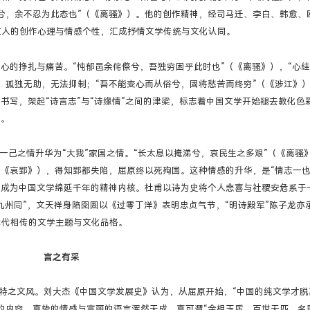
兮，余不忍为此态也”（《离骚》）。他的创作精神，经司马迁、李白、韩愈、
文人的创作心理与情感个性，汇成抒情文学传统与文化认同。
心的挣扎与痛苦。“忳郁邑余侘傺兮，吾独穷困乎此时也”（《离骚》），“心
、孤独无助，无法抑制；“吾不能变心而从俗兮，固将愁苦而终穷”（《涉江》
书写，架起“诗言志”与“诗缘情”之间的津梁，标志着中国文学开始褪去教化色
”。
”一己之情升华为“大我”家国之情。“长太息以掩涕兮，哀民生之多艰”（《离骚
（《哀郢》），得知郢都失陷，屈原终以死殉国。这种情感的升华，是“情志一也
，成为中国文学绵延千年的精神内核。杜甫以诗为史将个人悲喜与社稷安危系于
九州同”，文天祥身陷囹圄以《过零丁洋》表明忠贞气节，“明诗殿军”陈子龙亦
代代相传的文学主题与文化品格。
言之有采
原独特之文风。刘大杰《中国文学发展史》认为，从屈原开始，“中国的纯文学才
的内容、真挚的情感与富丽的语言浑然天成，真可谓“金相玉质，百世无匹，名