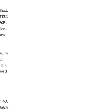
离故土
逐臣文
自况。
悲愤。
神传
菊，皆
草美
原美人
原开创
的个人
他痛恶