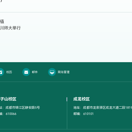
授）
值
川师大举行
校历
邮件
网站管理
子山校区
成龙校区
址：成都市锦江区静安路5号
地址：成都市龙泉驿区成龙大道二段181
编：610066
邮编：610101