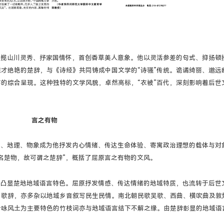
，揽山川灵秀、抒家国情怀，首创香草美人意象。他以灵活参差的句式、抑扬顿
才绝艳的楚辞，与《诗经》共同铸成中国文学的“诗骚”传统。诡谲绮丽、邈远
的综合呈现。这种独特的文学风貌，卓然高标，“衣被”百代，深刻影响着后世
言之有物
律、地理、物象成为他抒发内心情绪、传达生命体验、寄寓政治理想的载体与对
名楚物，故可谓之楚辞”，概括了屈原言之有物的文风。
，凸显楚地地域语言特色。屈原抒发情感、传达情绪的地域特质，也流转于后世
和歌辞，亦多杂以地域乡音叙写民生民情。南北朝民歌吴歌、西曲、横吹曲及敦
吟咏风土为主要特色的竹枝词亦与地域语言结下不解之缘。由楚辞彰显的地域语