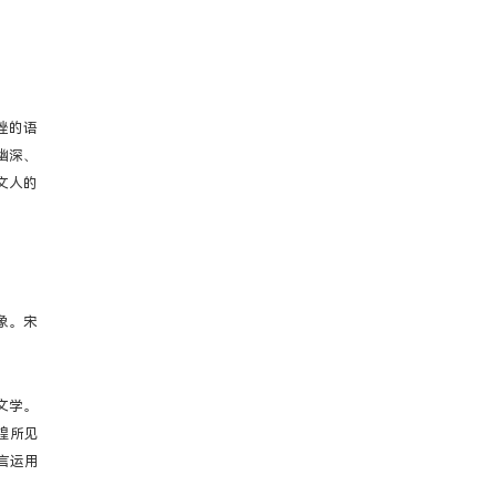
挫的语
幽深、
文人的
象。宋
文学。
煌所见
言运用