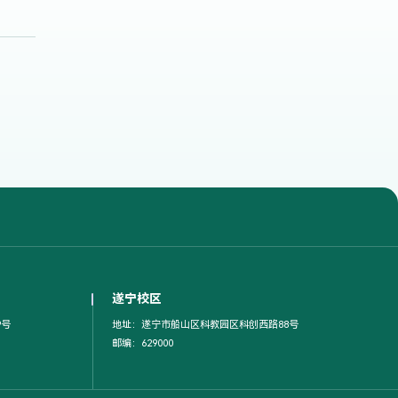
遂宁校区
9号
地址：遂宁市船山区科教园区科创西路88号
邮编：629000