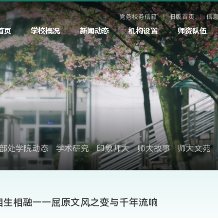
党务校务信箱
旧版首页
信
首页
学校概况
新闻动态
机构设置
师资队伍
部处学院动态
学术研究
印象师大
师大故事
师大文苑
相生相融——屈原文风之变与千年流响