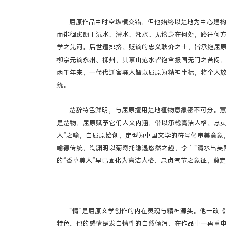
屈原作品中时空纵横交错，但他始终以楚地为中心建
而徘徊踟蹰于沅水、澧水、湘水。无论身在何处，路往何方
学之先河。后世遭排挤、贬谪的忠义耿介之士，皆承继屈
柳宗元谪永州、柳州，其摹山范水皆饱含报国无门之苦闷
两千年来，一代代迁客骚人皆以屈原为精神坐标，将个人
统。
楚辞特色鲜明，与屈原擅用楚地植物意象密不可分。
是楚物，屈原赋予它们人文内涵，借以承载高洁人格、忠贞
人”之喻，自屈原始创，定型为中国文学的符号化审美意象
喻德传统，陶渊明以菊寄托隐逸悠然之趣，李白“清水出芙蓉
的“香草美人”早已固化为高洁人格、忠贞气节之象征，奠
“情”是屈原文学创作的内在灵魂与精神源头。他一改
特色。他的感情是发自情性的自然倾泻，在作品中一再重申