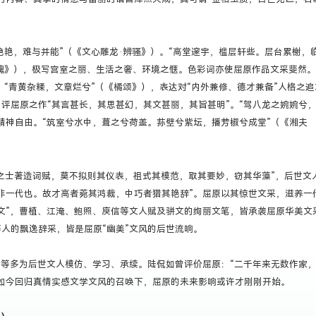
绝艳，难与并能”（《文心雕龙·辨骚》）。“高堂邃宇，槛层轩些。层台累榭，
魂》），极写宫室之丽、生活之奢、环境之惬。色彩词亦使屈原作品文采斐然。
美。“青黄杂糅，文章烂兮”（《橘颂》），表达对“内外兼修、德才兼备”人格之
评屈原之作“其言甚长，其思甚幻，其文甚丽，其旨甚明”。“驾八龙之婉婉兮
精神自由。“筑室兮水中，葺之兮荷盖。荪壁兮紫坛，播芳椒兮成堂”（《湘夫
。
之士著造词赋，莫不拟则其仪表，祖式其模范，取其要妙，窃其华藻”，后世文
非一代也。故才高者菀其鸿裁，中巧者猎其艳辞”。屈原以其惊世文采，滋养一
文”，曹植、江淹、鲍照、庾信等文人赋及骈文的绚丽文笔，皆承袭屈原华美文
人的飘逸辞采，皆是屈原“幽美”文风的后世流响。
等多为后世文人模仿、学习、承续。陆侃如曾评价屈原：“二千年来无数作家
如今回归真情实感文学文风的召唤下，屈原的未来影响或许才刚刚开始。