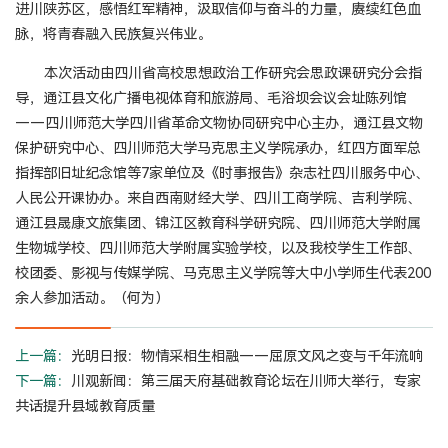
进川陕苏区，感悟红军精神，汲取信仰与奋斗的力量，赓续红色血
脉，将青春融入民族复兴伟业。
本次活动由四川省高校思想政治工作研究会思政课研究分会指
导，通江县文化广播电视体育和旅游局、毛浴坝会议会址陈列馆
——四川师范大学四川省革命文物协同研究中心主办，通江县文物
保护研究中心、四川师范大学马克思主义学院承办，红四方面军总
指挥部旧址纪念馆等7家单位及《时事报告》杂志社四川服务中心、
人民公开课协办。来自西南财经大学、四川工商学院、吉利学院、
通江县晟康文旅集团、锦江区教育科学研究院、四川师范大学附属
生物城学校、四川师范大学附属实验学校，以及我校学生工作部、
校团委、影视与传媒学院、马克思主义学院等大中小学师生代表200
余人参加活动。（何为）
上一篇：
光明日报：物情采相生相融——屈原文风之变与千年流响
下一篇：
川观新闻：第三届天府基础教育论坛在川师大举行，专家
共话提升县域教育质量