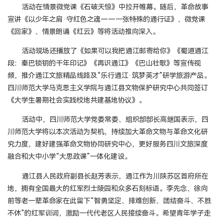
活动在情景微党课《石破天惊》中拉开帷幕。随后，革命故事
宣讲《以少年之肩·守红色之魂——一张特殊的通行证》、微党课
《回家》、情景朗诵《红云》等将活动推向深入。
活动现场还播放了《如果可以我把通江邮寄给你》《蜀道通江
段：秦巴锁钥的千年印记》《再识通江》《巴山壮歌》等宣传视
频，推介通江文旅精品线路及“乐行通江·筑梦英才”研学旅游产品。
四川师范大学马克思主义学院与通江县文物保护研究中心共同签订
《大学生暑期社会实践校地共建基地协议》。
活动中，四川师范大学党委常委、组织部部长高继国表示，四
川师范大学将以本次活动为契机，持续加大革命文物与革命文化研
究力度，建好建强革命文物协同研究中心，更好服务四川文旅深度
融合和大中小学“大思政课”一体化建设。
通江县人民政府副县长赵芳表示，通江作为川陕苏区首府所在
地，拥有全国最大的红军烈士陵园和众多石刻标语。李先念、徐向
前等老一辈革命家在此留下“智勇坚定、排难创新、团结奋斗、不胜
不休”的红军训词，激励一代代老区人民接续奋斗。希望青年学子走