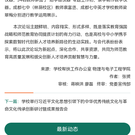
仪器，54名教师参加了“动手做仪器”专题工作坊，亲手制作教学仪
器。成都七中（林荫校区）教师袁富丞、成都七中英才学校教师梁
翠梅分别进行教学运用展示。
本次论坛主题鲜明、内容翔实、形式多样，既是落实教育强国
战略和师范教育协同提质计划的有力行动，也是高校与中小学携手
探索数智时代创新人才培养新路径的生动实践。与会代表纷纷表
示，将以此次论坛为新起点，深化合作、共享资源，共同为师范教
育高质量发展和拔尖创新人才培养贡献智慧与力量。
来源：学校帮扶工作办公室 物理与电子工程学院
作者：张赟
审核：蒋映洪 廖磊 终审：党委宣传部
下一篇：
学校举行习近平文化思想引领下的中华优秀传统文化与革
命文化传承创新研讨暨成果报告会
最新动态