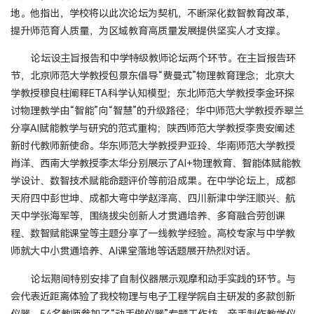
地。他指出，学校将以此次论坛为契机，不断深化数智教育改革，
提升师范育人质量，为区域教育高质量发展提供坚实人才支撑。
论坛设主旨报告和中学特级教师论坛两个环节。在主旨报告环
节，北京师范大学教授包景东倡导“费曼式”物理教育理念；北京大
学教授穆良柱阐释ETA科学认知模型；东北师范大学教授李金环探
讨物理教学由“智能”向“智慧”的升级路径；华中师范大学教授乔翠兰
分享AI赋能教学与研究的范式重构；陕西师范大学教授李贵安阐述
新时代教师新使命。华东师范大学教授尹亚玲、华南师范大学教授
肖洋、西南大学教授李太华分别展示了AI+物理教育、智能体赋能教
学设计、数智技术赋能命题评价等前沿成果。在中学论坛上，成都
天府四中彭世坤、成都大弯中学赵泽高、四川新津中学汪顺兴、航
天中学张海军等，围绕拔尖创新人才贯通培养、多育融合劳创课
程、数智赋能课堂等主题分享了一线教学经验。高校专家与中学教
师就大中小贯通培养、AI课堂落地等话题展开热烈对话。
论坛期间特别安排了自制仪器展示观摩和动手实践的环节。与
会代表近距离体验了我校物理与电子工程学院自主研发的多款创新