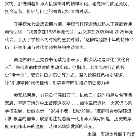
实物，都镌刻着川师人接续奋斗的精神印记。老党员们驻足凝视、
抚今追昔，仿佛与自己的青春记忆深情对话。
在学校党代会历史照片前，学校气排球运动发起人丁朝武老师
动情回忆：“我曾参加1989年党代会，后又参加2020年和2025年党
代会，亲历了学校不同时期的重要时刻。”这段跨越数十年的特殊经
历，正是川师与时代同频共振的生动写照。
离退休教职工党委书记蔡纪忠表示，此次活动是深化“文化育
人”、强化离退休党建的生动实践。他指出，老同志是行走的校
史“活字典”，要通过口述历史等方式，深入挖掘红色校史资源，
让“川师精神”代代相传，引导青年师生接好历史接力棒。
参观结束后，老党员们感慨万千。执教三十载的粉笔灰曾落满
双肩，基建工地的尘土曾浸透衣衫……如今虽已退休，大家仍心系
学校发展，纷纷表示：“岁月不老，初心如磐。”这群将青春熔铸进
川师根基的前辈，欣慰地注视着新一代川师人续写辉煌，历史的厚
度正化作未来的温度，八秩风华焕发新的荣光。
来源：离退休教职工党委