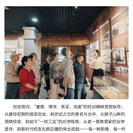
校史馆内，“重德、博学、务实、尚美”的校训精神贯穿始终。
从建校初期的艰苦创业，到世纪之交的更名与合并；从狮子山畔的
简陋校舍，到如今“一校三区”的办学格局；从老一辈教育家的治学
遗存，到新时代校友扎根边疆的突出成就——每一帧影像、每一件