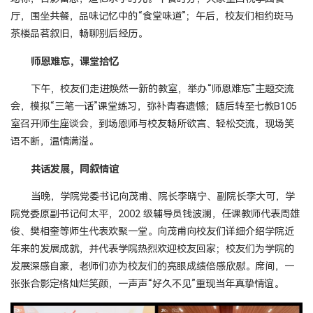
厅，围坐共餐，品味记忆中的“食堂味道”；午后，校友们相约斑马
茶楼品茗叙旧，畅聊别后经历。
师恩难忘，课堂拾忆
下午，校友们走进焕然一新的教室，举办“师恩难忘”主题交流
会，模拟“三笔一话”课堂练习，弥补青春遗憾；随后转至七教B105
室召开师生座谈会，到场恩师与校友畅所欲言、轻松交流，现场笑
语不断，温情满溢。
共话发展，同叙情谊
当晚，学院党委书记向茂甫、院长李晓宁、副院长李大可，学
院党委原副书记何太平，2002 级辅导员钱波澜，任课教师代表周雄
俊、樊相奎等师生代表欢聚一堂。向茂甫向校友们详细介绍学院近
年来的发展成就，并代表学院热烈欢迎校友回家；校友们为学院的
发展深感自豪，老师们亦为校友们的亮眼成绩倍感欣慰。席间，一
张张合影定格灿烂笑颜，一声声“好久不见”重现当年真挚情谊。