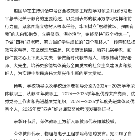
赵国华在主持讲话中号召全校教职工深刻学习领会并践行习近
平总书记关于教育的重要论述，以受到表彰的教师为学习榜样和前
行力量，紧紧围绕立德树人根本任务，牢固树立“躬耕教坛、强国有
我”的志向和抱负，立德修身、潜心治学，始终坚持“四个相统一”，
争做“四有”好老师，努力当好学生成长的“四个引路人”，传承和弘扬
教育家精神，在坚定理想信念、陶冶道德情操、涵养扎实学识、勤
修仁爱之心上下更大功夫，争做新时代教书育人、培根铸魂的好老
师、大先生，培养更多德智体美劳全面发展的社会主义建设者和接
班人，为实现中华民族伟大复兴作出新的更大贡献。
傅明、学校领导以及学校退休老领导分别为2024—2025学年荣
休教职工，从教30年教职工，2024—2025学年度优秀共产党员、优
秀党务工作者和先进基层党组织，2024—2025学年度先进集体及优
秀个人，2025年度“四有”好老师获奖教师颁发荣誉证书。
表彰环节后，荣休教职工为新入职教师代表佩戴校徽。
荣休教师代表、物理与电子工程学院蒋德琼发言。她回顾了自