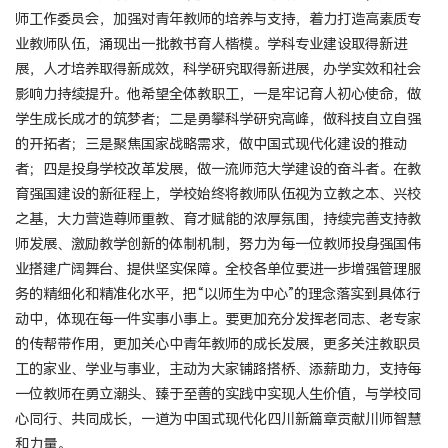
师工作委员会，加强对青年教师的培养与支持，着力打造高素质专
业教师队伍，涌现出一批教书育人楷模。学科专业建设取得新进
展，人才培养取得新成效，科学研究取得新进展，办学实效和社会
影响力持续提升。他希望全体教职工，一是牢记育人初心使命，做
学生成长成才的筑梦者；二是勇攀科学研究高峰，做科技自立自强
的开拓者；三是聚焦国家战略需求，做中国式现代化建设的推动
者；四是投身学校改革发展，做一流师范大学建设的奋斗者。在教
育强国建设的新征程上，学校始终将教师队伍视为立教之本、兴校
之基，大力营造尊师重教、育才赋能的浓厚氛围，持续完善支持教
师发展、激励教学创新的体制机制，努力为每一位教师投身强国伟
业搭建广阔舞台、提供坚实保障。全校各单位要进一步增强管理服
务的精细化和精准化水平，把“以师生为中心”的理念落实到具体行
动中，体现在每一件实事小事上。要更加充分发挥老同志、老专家
的传帮带作用，更加关心中青年教师的成长发展，更多关注教职员
工的家业、学业与事业，主动为大家铺路搭桥、添薪助力，支持每
一位教师在勇立潮头、臻于至善的实践中实现人生价值，与学校同
心同行、共同成长，一道为中国式现代化四川新篇章贡献川师智慧
和力量。