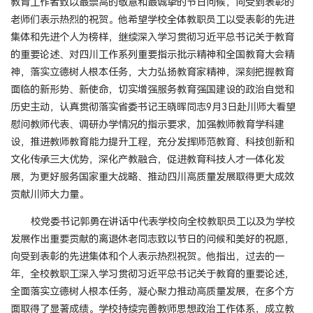
教育工作者致以最崇高的敬意和最诚挚的节日问候，向受到表彰的
老师们表示热烈的祝贺。他希望学校全体教职员工以受表彰的先进
集体和先进个人为榜样，继续深入学习贯彻习近平总书记关于教育
的重要论述、对四川工作系列重要指示批示精神和全国教育大会精
神，落实立德树人根本任务，大力弘扬教育家精神，深刻把握教育
面临的新形势、新使命，切实增强服务教育强国建设的政治自觉和
历史主动，认真贯彻落实省委书记王晓晖同志9月3日赴川师大看望
慰问教师代表、调研办学情况的指示要求，加强教师教育学科建
设，推进教师教育能力提升工程，充分发挥师范教育、科技创新和
文化传承三大优势，深化产教融合，促进教育科技人才一体化发
展，为更好服务国家重大战略、推动四川高质量发展取得更大成效
贡献川师大力量。
校党委书记郭勇在讲话中代表学校向全校教职员工以及为学校
发展作出重要贡献的离退休老同志致以节日的问候和美好的祝愿，
向受到表彰的先进集体和个人表示热烈祝贺。他指出，过去的一
年，全校教职工深入学习贯彻习近平总书记关于教育的重要论述，
全面落实立德树人根本任务，凝心聚力推动高质量发展，在多个方
面取得了显著成绩。学校持续完善教师思想政治工作体系，成立教