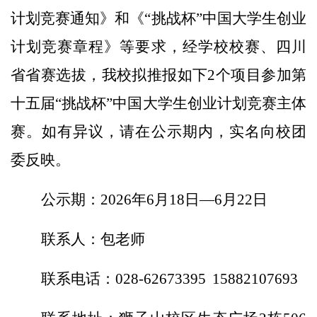
计划
竞赛通知
》
和《
“
挑战杯
”
中国大学生创业
计划
竞赛章程》等要求，
经学校校赛、四川
省省赛选拔
，
我校
拟推
报
如
下
2个项目
参加第
十
五
届
“
挑战杯
”
中国大学生创业计划
竞赛主体
赛
。
如有异议，
请在公示期内，实名向校团
委反映。
公示期：
202
6
年
6
月
18
日
—
6
月
22
日
联系人：包老师
联系电话：
028-62673395
15882107693