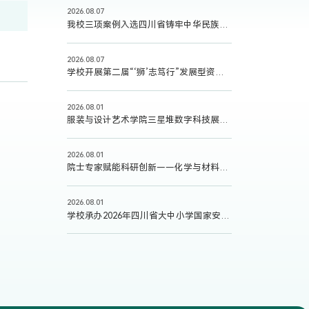
2026.08.07
我校三项案例入选四川省铸牢中华民族共同体意识教育典型案例
2026.08.07
学校开展第二届“‘狮’志笃行”发展型资助育人境外研学项目
2026.08.01
服装与设计艺术学院三星堆数字科技展亮相APEC数字周
2026.08.01
院士专家赋能科研创新——化学与材料科学学院举办高水平化学学科学术报告会
2026.08.01
学校承办2026年四川省大中小学国家安全教育教师教学竞赛并斩获佳绩