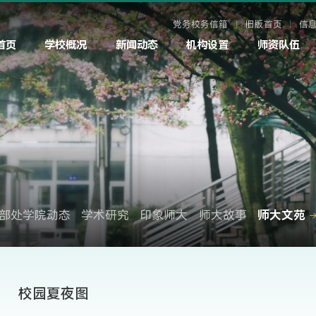
党务校务信箱
旧版首页
信
首页
学校概况
新闻动态
机构设置
师资队伍
部处学院动态
学术研究
印象师大
师大故事
师大文苑
校园夏夜图